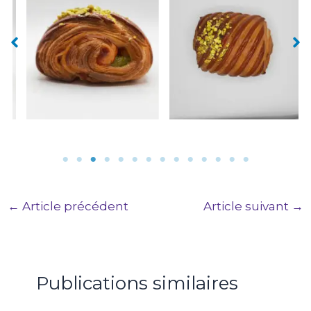
Le PistabriCHOC :
Le PistabriCHOC :
pistache et abricot
pistache et abricot
←
Article précédent
Article suivant
→
Publications similaires