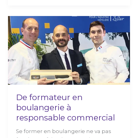
De
formateur
en
boulangerie
à
responsable
commercial
De formateur en
boulangerie à
responsable commercial
Se former en boulangerie ne va pas