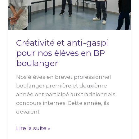
nos
élèves
en
BP
Créativité et anti-gaspi
boulanger
pour nos élèves en BP
boulanger
Nos élèves en brevet professionnel
boulanger première et deuxième
année ont participé aux traditionnels
concours internes. Cette année, ils
devaient
Lire la suite »