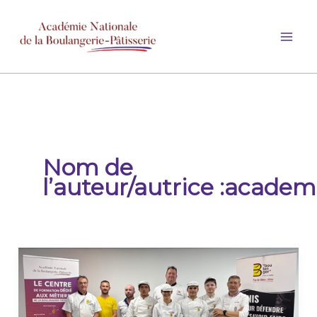
Aller
au
contenu
Nom de
l’auteur/autrice :academ
Joël
Defives,
MOF,
à