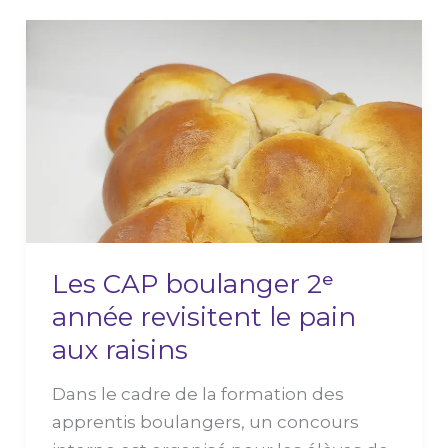
Les
CAP
boulanger
2ᵉ
année
revisitent
le
pain
aux
Les CAP boulanger 2ᵉ
raisins
année revisitent le pain
aux raisins
Dans le cadre de la formation des
apprentis boulangers, un concours