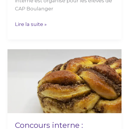
interne est organisé pour les élèves de
CAP Boulanger
Lire la suite »
Concours
interne :
anticiper
et
valoriser
les
chutes
de
pâte
Concours interne :