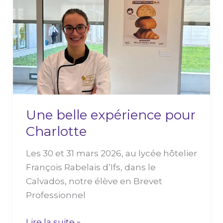
belle
expérience
pour
Charlotte
Une belle expérience pour
Charlotte
Les 30 et 31 mars 2026, au lycée hôtelier
François Rabelais d’Ifs, dans le
Calvados, notre élève en Brevet
Professionnel
Lire la suite »