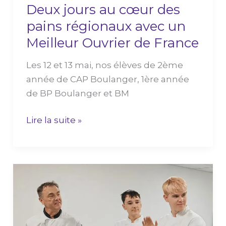
Deux jours au cœur des
Meilleur
pains régionaux avec un
Ouvrier
de
Meilleur Ouvrier de France
France
Les 12 et 13 mai, nos élèves de 2ème
année de CAP Boulanger, 1ère année
de BP Boulanger et BM
Lire la suite »
MAF
Régional :
trois
de