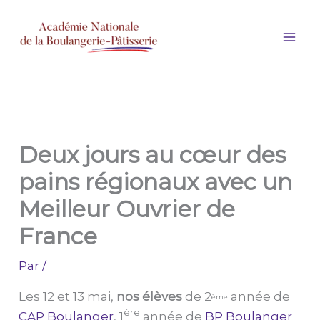
Aller
au
contenu
Deux jours au cœur des
pains régionaux avec un
Meilleur Ouvrier de
France
Par
/
Les 12 et 13 mai,
nos élèves
de 2
année de
ème
ère
CAP Boulanger
, 1
année de
BP Boulanger