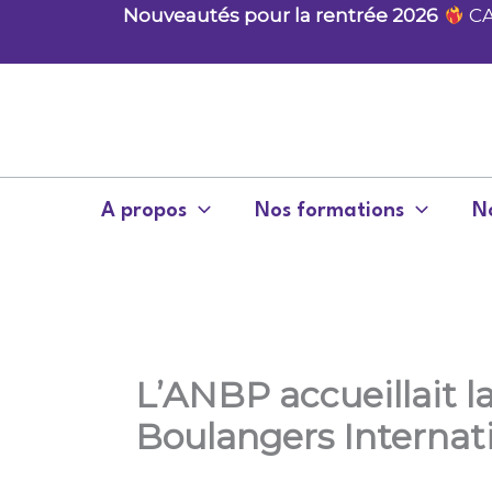
Aller
Nouveautés pour la rentrée 2026
CA
au
contenu
A propos
Nos formations
No
L’ANBP accueillait l
Boulangers Internat