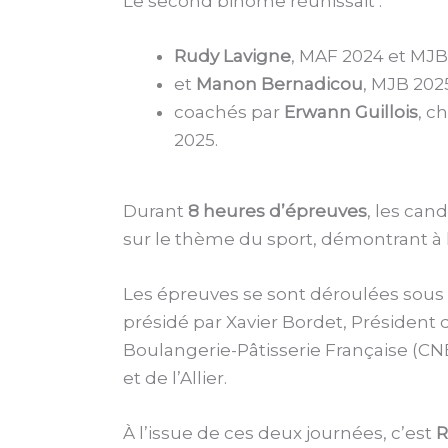
Le second binôme réunissait :
Rudy Lavigne
, MAF 2024 et MJB
et
Manon Bernadicou
, MJB 202
coachés par
Erwann Guillois
, c
2025.
Durant
8 heures d’épreuves
, les can
sur le thème du sport, démontrant à la 
Les épreuves se sont déroulées sous l
présidé par Xavier Bordet, Président 
Boulangerie-Pâtisserie Française (CN
et de l’Allier.
À l’issue de ces deux journées, c’est
R