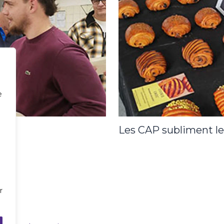
e
es
Les CAP subliment le
r